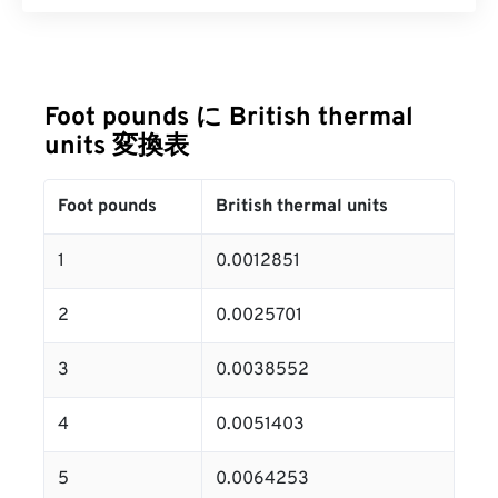
Foot pounds に British thermal
units 変換表
Foot pounds
British thermal units
1
0.0012851
2
0.0025701
3
0.0038552
4
0.0051403
5
0.0064253