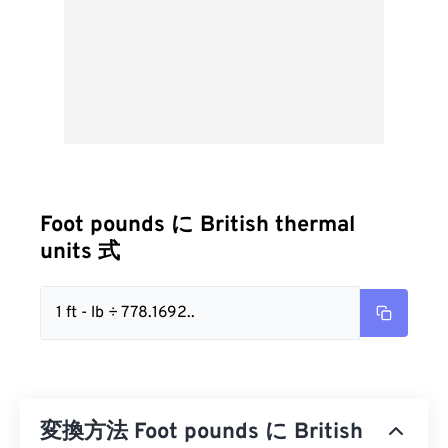
Foot pounds に British thermal
units 式
1 ft - lb ÷ 778.1692..
変換方法 Foot pounds に British