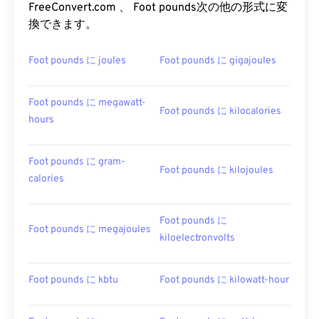
FreeConvert.com 、 Foot pounds次の他の形式に変
換できます。
Foot pounds に joules
Foot pounds に gigajoules
Foot pounds に megawatt-
Foot pounds に kilocalories
hours
Foot pounds に gram-
Foot pounds に kilojoules
calories
Foot pounds に
Foot pounds に megajoules
kiloelectronvolts
Foot pounds に kbtu
Foot pounds に kilowatt-hour