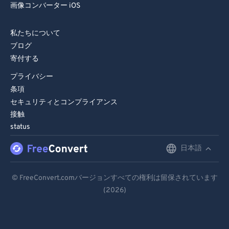
画像コンバーター iOS
私たちについて
ブログ
寄付する
プライバシー
条項
セキュリティとコンプライアンス
接触
status
日本語
English
Deutsch
© FreeConvert.comバージョンすべての権利は留保されています
(2026)
Español
Français