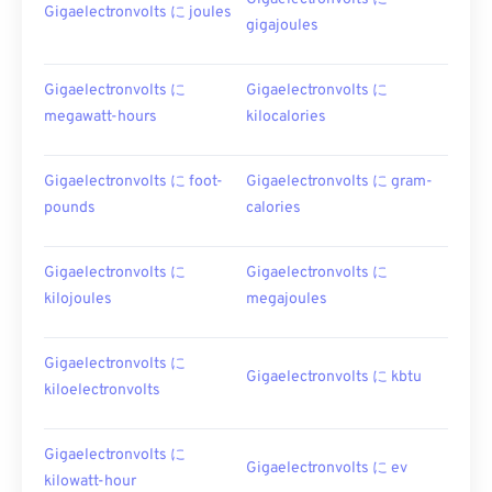
Gigaelectronvolts に joules
gigajoules
Gigaelectronvolts に
Gigaelectronvolts に
megawatt-hours
kilocalories
Gigaelectronvolts に foot-
Gigaelectronvolts に gram-
pounds
calories
Gigaelectronvolts に
Gigaelectronvolts に
kilojoules
megajoules
Gigaelectronvolts に
Gigaelectronvolts に kbtu
kiloelectronvolts
Gigaelectronvolts に
Gigaelectronvolts に ev
kilowatt-hour