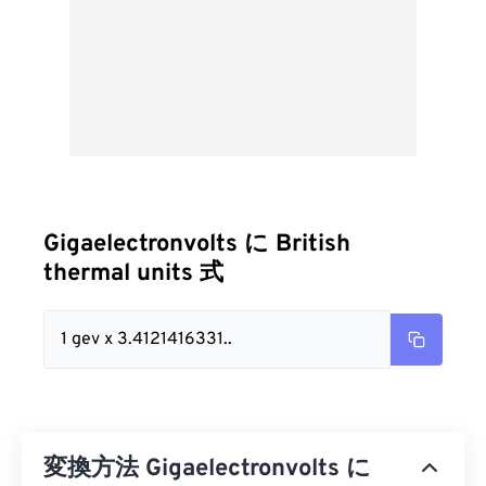
Gigaelectronvolts に British
thermal units 式
1 gev x 3.4121416331..
変換方法 Gigaelectronvolts に