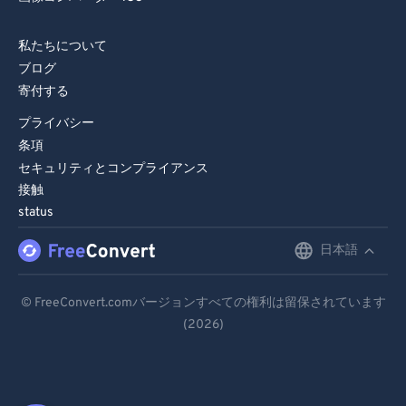
私たちについて
ブログ
寄付する
プライバシー
条項
セキュリティとコンプライアンス
接触
status
日本語
English
Deutsch
© FreeConvert.comバージョンすべての権利は留保されています
(2026)
Español
Français
Português