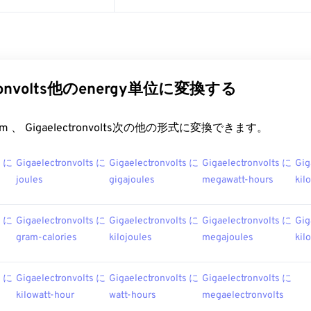
ctronvolts他のenergy単位に変換する
t.com 、 Gigaelectronvolts次の他の形式に変換できます。
s に
Gigaelectronvolts に
Gigaelectronvolts に
Gigaelectronvolts に
Gig
joules
gigajoules
megawatt-hours
kil
s に
Gigaelectronvolts に
Gigaelectronvolts に
Gigaelectronvolts に
Gig
gram-calories
kilojoules
megajoules
kil
s に
Gigaelectronvolts に
Gigaelectronvolts に
Gigaelectronvolts に
kilowatt-hour
watt-hours
megaelectronvolts