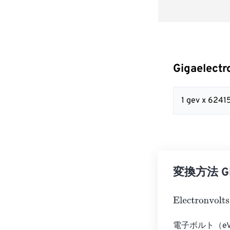
Gigaelectr
1 gev x 624
変換方法 Giga
Electronvolts
=
電子ボルト（e