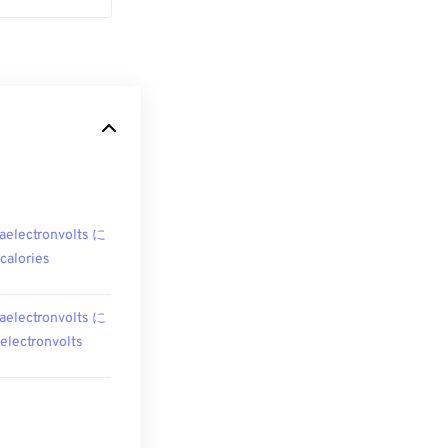
aelectronvolts に
ocalories
aelectronvolts に
oelectronvolts