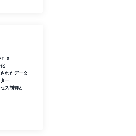
/TLS
号化
護されたデータ
ンター
クセス制御と
証