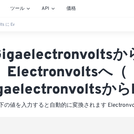
ツール
API
価格
lts に Ev
igaelectronvolts
Electronvoltsへ（
gaelectronvoltsから
下の値を入力すると自動的に変換されます Electronvol