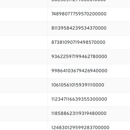
68656571279606010000
74898077759570200000
81139584239534370000
87381090719498570000
93622597199462780000
99864103679426940000
106105610159391110000
112347116639355300000
118588623119319480000
124830129599283700000