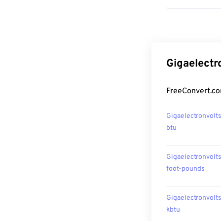
Gigaele
FreeConver
Gigaelectronvolt
btu
Gigaelectronvolt
foot-pounds
Gigaelectronvolt
kbtu