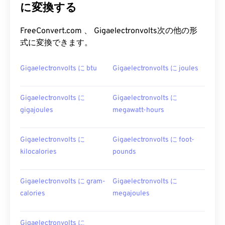
に変換する
FreeConvert.com 、 Gigaelectronvolts次の他の形
式に変換できます。
Gigaelectronvolts に btu
Gigaelectronvolts に joules
Gigaelectronvolts に
Gigaelectronvolts に
gigajoules
megawatt-hours
Gigaelectronvolts に
Gigaelectronvolts に foot-
kilocalories
pounds
Gigaelectronvolts に gram-
Gigaelectronvolts に
calories
megajoules
Gigaelectronvolts に