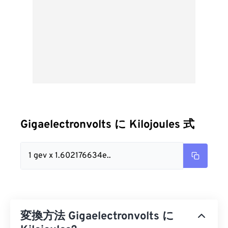
Gigaelectronvolts に Kilojoules 式
1 gev x 1.602176634e..
変換方法 Gigaelectronvolts に