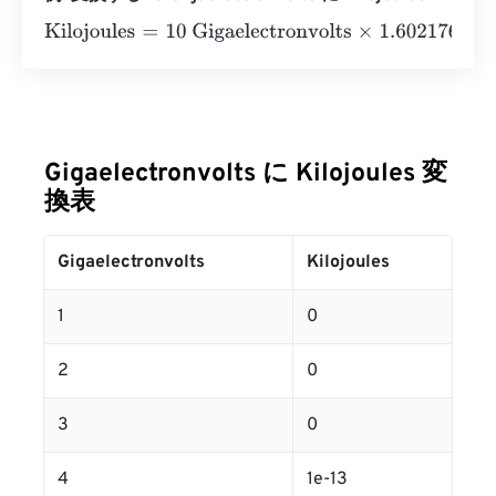
Kilojoules
=
10 Gigaelectronvolts
×
1.602176634
e
-
14
=
2
e
-
1
Gigaelectronvolts に Kilojoules 変
換表
Gigaelectronvolts
Kilojoules
1
0
2
0
3
0
4
1e-13