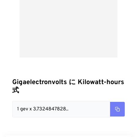
Gigaelectronvolts に Kilowatt-hours
式
1 gev x 3.7324847828..