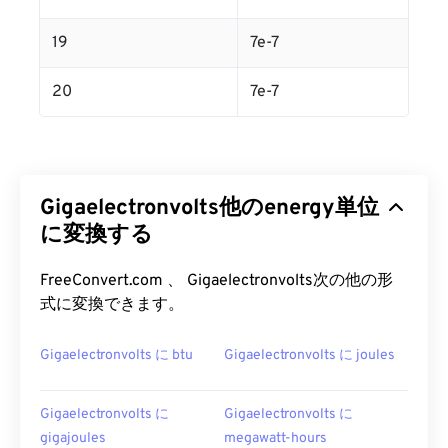
19
7e-7
20
7e-7
Gigaelectronvolts他のenergy単位
に変換する
FreeConvert.com 、 Gigaelectronvolts次の他の形
式に変換できます。
Gigaelectronvolts に btu
Gigaelectronvolts に joules
Gigaelectronvolts に
Gigaelectronvolts に
gigajoules
megawatt-hours