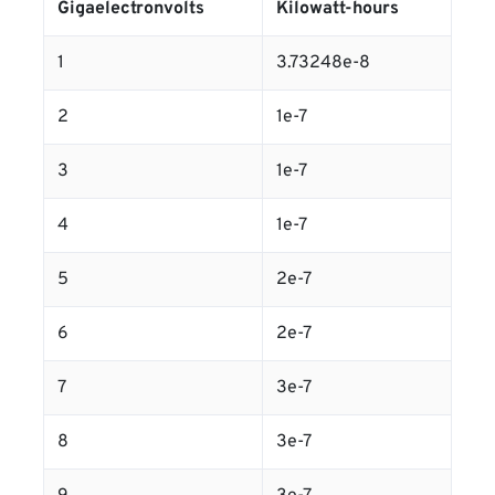
Gigaelectronvolts
Kilowatt-hours
1
3.73248e-8
2
1e-7
3
1e-7
4
1e-7
5
2e-7
6
2e-7
7
3e-7
8
3e-7