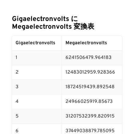
Gigaelectronvolts に
Megaelectronvolts 変換表
Gigaelectronvolts
Megaelectronvolts
1
6241506479.964183
2
12483012959.928366
3
18724519439.892548
4
24966025919.85673
5
31207532399.820915
6
37449038879.785095