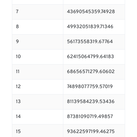
7
43690545359.74928
8
49932051839.71346
9
56173558319.67764
10
62415064799.64183
11
68656571279.60602
12
74898077759.57019
13
81139584239.53436
14
87381090719.49857
15
93622597199.46275