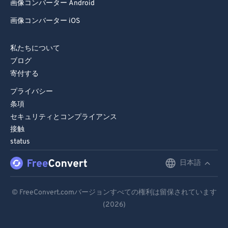
画像コンバーター Android
画像コンバーター iOS
私たちについて
ブログ
寄付する
プライバシー
条項
セキュリティとコンプライアンス
接触
status
日本語
English
Deutsch
© FreeConvert.comバージョンすべての権利は留保されています
(2026)
Español
Français