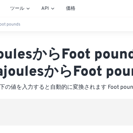
ツール
API
価格
oot pounds
joulesからFoot pou
ajoulesからFoot pou
下の値を入力すると自動的に変換されます Foot poun