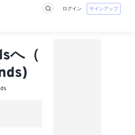
ログイン
サインアップ
ndsへ（
nds)
ds