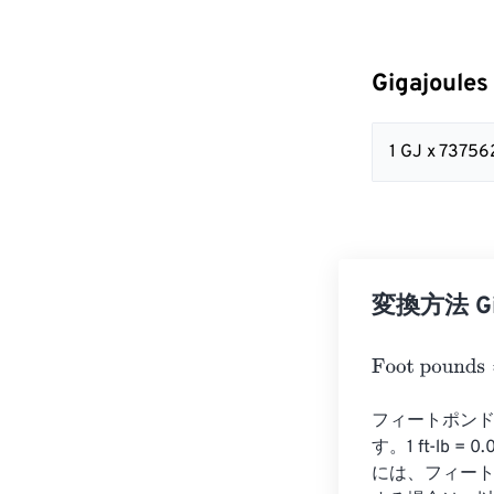
Gigajoule
1 GJ x 73756
変換方法 Gig
Foot pounds
=
G
フィートポンド
す。1 ft-lb
には、フィート