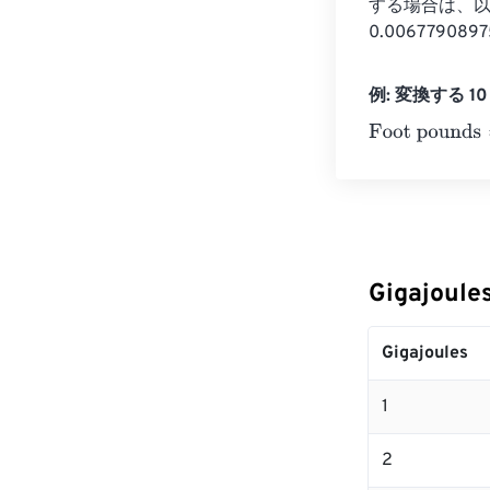
する場合は、以下の式を
0.0067790
例: 変換する 10 G
Foot pounds
=
1
Gigajoul
Gigajoules
1
2