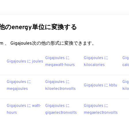
les他のenergy単位に変換する
t.com 、 Gigajoules次の他の形式に変換できます。
Gigajoules に
Gigajoules に
Gig
Gigajoules に joules
megawatt-hours
kilocalories
cal
Gigajoules に
Gigajoules に
Gig
Gigajoules に kbtu
megajoules
kiloelectronvolts
kil
Gigajoules に watt-
Gigajoules に
Gigajoules に
hours
gigaelectronvolts
megaelectronvolts