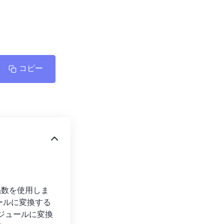
コピー
係数を使用しま
ジュールに変換する
ガジュールに変換