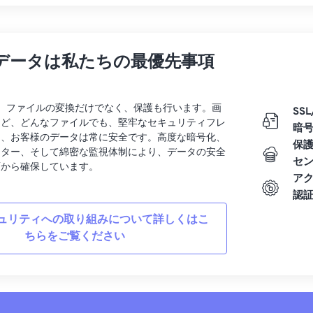
データは私たちの最優先事項
rtでは、ファイルの変換だけでなく、保護も行います。画
SSL
など、どんなファイルでも、堅牢なセキュリティフレ
暗
り、お客様のデータは常に安全です。高度な暗号化、
保
ンター、そして綿密な監視体制により、データの安全
セ
面から確保しています。
ア
認
ュリティへの取り組みについて詳しくはこ
ちらをご覧ください