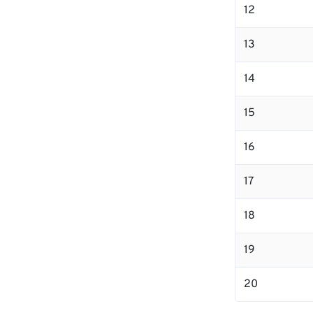
12
13
14
15
16
17
18
19
20