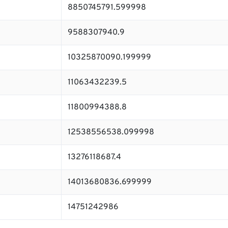
8850745791.599998
9588307940.9
10325870090.199999
11063432239.5
11800994388.8
12538556538.099998
13276118687.4
14013680836.699999
14751242986