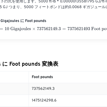
使用します。5000 ft-lb * 0.00000135581795 GJ/ft-lb
8975 GJ つまり、5000 フィートポンドは約0.0068 ギガジュ
igajoules に Foot pounds
0 Gigajoules
×
737562149.3
=
7375621493
Foot pounds
es に Foot pounds 変換表
Foot pounds
737562149.3
1475124298.6