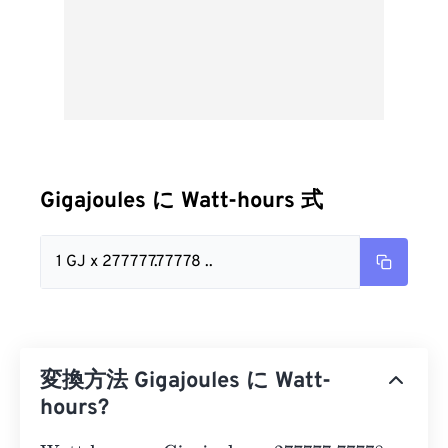
Gigajoules に Watt-hours 式
1 GJ x 277777.77778 ..
変換方法 Gigajoules に Watt-
hours?