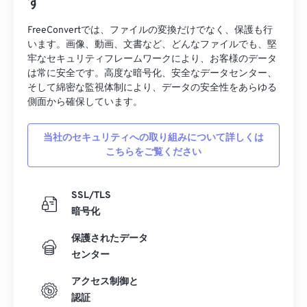
す
FreeConvertでは、ファイルの変換だけでなく、保護も行
います。画像、動画、文書など、どんなファイルでも、堅
牢なセキュリティフレームワークにより、お客様のデータ
は常に安全です。高度な暗号化、安全なデータセンター、
そして綿密な監視体制により、データの安全性をあらゆる
側面から確保しています。
当社のセキュリティへの取り組みについて詳しくは
こちらをご覧ください
SSL/TLS
暗号化
保護されたデータ
センター
アクセス制御と
認証