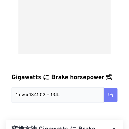
Gigawatts に Brake horsepower 式
1 gw x 1341.02 = 134..