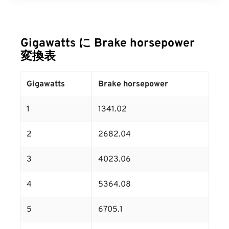
Gigawatts に Brake horsepower
変換表
Gigawatts
Brake horsepower
1
1341.02
2
2682.04
3
4023.06
4
5364.08
5
6705.1