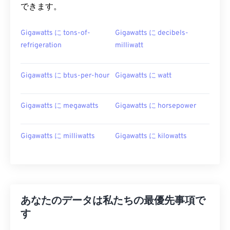
できます。
Gigawatts に tons-of-
Gigawatts に decibels-
refrigeration
milliwatt
Gigawatts に btus-per-hour
Gigawatts に watt
Gigawatts に megawatts
Gigawatts に horsepower
Gigawatts に milliwatts
Gigawatts に kilowatts
あなたのデータは私たちの最優先事項で
す