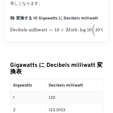
等しくなります。
例: 変換する 10 Gigawatts に Decibels milliwatt
Decibels milliwatt
=
10
×
M
a
t
h
.
log
10
(
10 Gigawatts
⋅
1
e
12
1
)
=
1
Gigawatts に Decibels milliwatt 変
換表
Gigawatts
Decibels milliwatt
1
120
2
123.0103