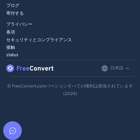
ブログ
寄付する
プライバシー
条項
セキュリティとコンプライアンス
接触
status
日本語
English
Deutsch
© FreeConvert.comバージョンすべての権利は留保されています
(2026)
Español
Français
Português
Italiano