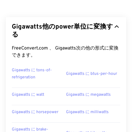
Gigawatts他のpower単位に変換す
る
FreeConvert.com 、 Gigawatts次の他の形式に変換
できます。
Gigawatts に tons-of-
Gigawatts に btus-per-hour
refrigeration
Gigawatts に watt
Gigawatts に megawatts
Gigawatts に horsepower
Gigawatts に milliwatts
Gigawatts に brake-