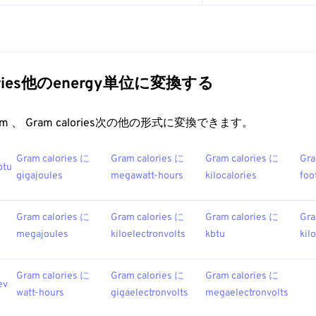
lories他のenergy単位に変換する
t.com 、 Gram calories次の他の形式に変換できます。
Gram calories に
Gram calories に
Gram calories に
Gra
btu
gigajoules
megawatt-hours
kilocalories
foo
Gram calories に
Gram calories に
Gram calories に
Gra
megajoules
kiloelectronvolts
kbtu
kil
Gram calories に
Gram calories に
Gram calories に
ev
watt-hours
gigaelectronvolts
megaelectronvolts