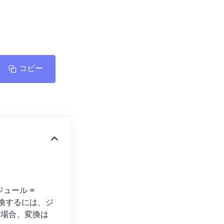
コピー
ール = 
変換するには、ジ
の場合、変換は