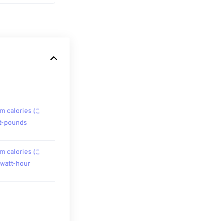
m calories に
t-pounds
m calories に
owatt-hour