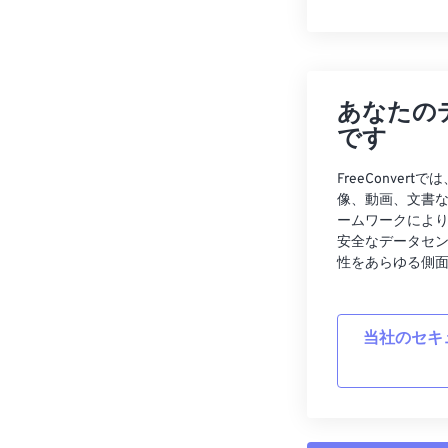
あなたの
です
FreeConve
像、動画、文書
ームワークによ
安全なデータセ
性をあらゆる側
当社のセキ