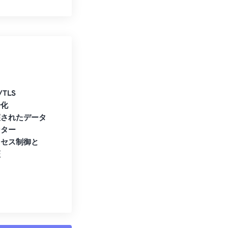
/TLS
号化
護されたデータ
ンター
クセス制御と
証