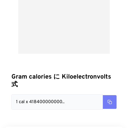
Gram calories に Kiloelectronvolts
式
1 cal x 418400000000..