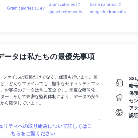
Gram calories に
Gram calories に
Gram calories に ev
gigaelectronvolts
megaelectronvolts
データは私たちの最優先事項
rtでは、ファイルの変換だけでなく、保護も行います。画
SSL
など、どんなファイルでも、堅牢なセキュリティフレ
暗
り、お客様のデータは常に安全です。高度な暗号化、
保
ンター、そして綿密な監視体制により、データの安全
セ
面から確保しています。
ア
認
ュリティへの取り組みについて詳しくはこ
ちらをご覧ください