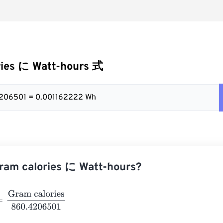
ries に Watt-hours 式
.4206501 = 0.001162222 Wh
m calories に Watt-hours?
am calories
860.4206501