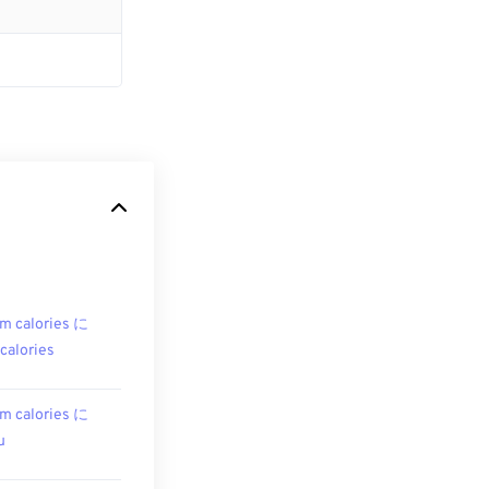
m calories に
ocalories
m calories に
u