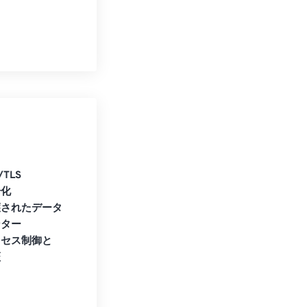
/TLS
号化
護されたデータ
ンター
クセス制御と
証