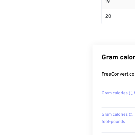
19
20
Gram ca
FreeConver
Gram calories に 
Gram calories に
foot-pounds