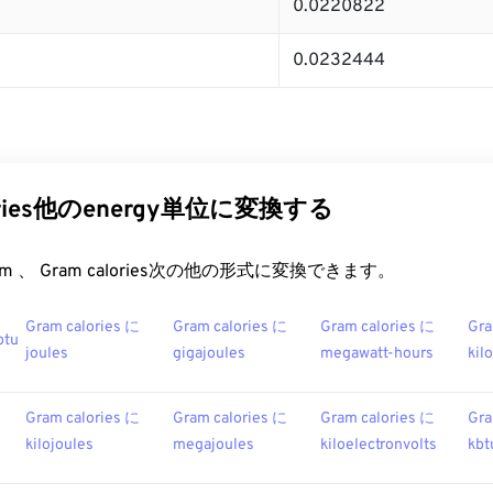
0.0220822
0.0232444
lories他のenergy単位に変換する
t.com 、 Gram calories次の他の形式に変換できます。
Gram calories に
Gram calories に
Gram calories に
Gra
btu
joules
gigajoules
megawatt-hours
kil
Gram calories に
Gram calories に
Gram calories に
Gra
kilojoules
megajoules
kiloelectronvolts
kbt