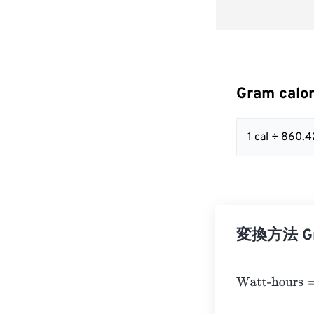
Gram calo
1 cal ÷ 860
変換方法 Gra
Watt-hours
=
Gr