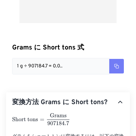
Grams に Short tons 式
1 g ÷ 907184.7 = 0.0..
変換方法 Grams に Short tons?
Short tons
=
Grams
907184.7