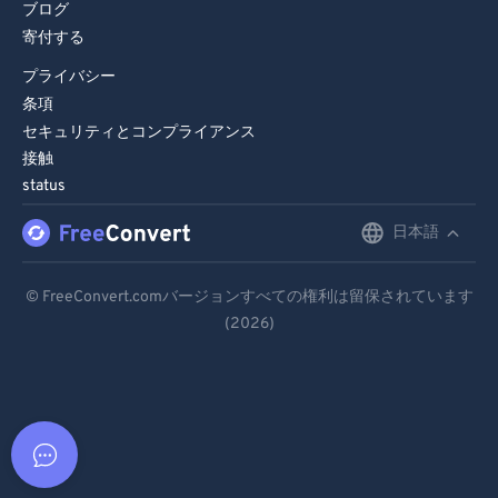
ブログ
寄付する
プライバシー
条項
セキュリティとコンプライアンス
接触
status
日本語
English
Deutsch
© FreeConvert.comバージョンすべての権利は留保されています
(2026)
Español
Français
Português
Italiano