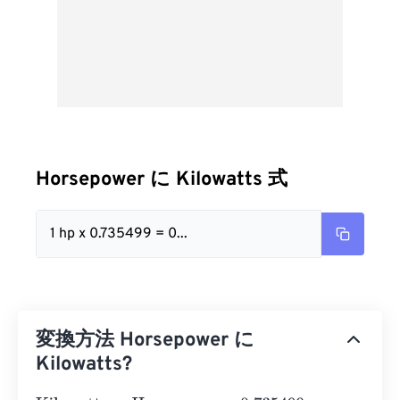
Horsepower に Kilowatts 式
1 hp x 0.735499 = 0...
変換方法 Horsepower に
Kilowatts?