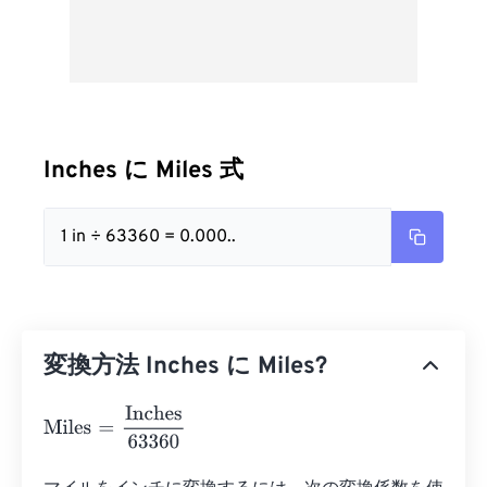
Inches に Miles 式
1 in ÷ 63360 = 0.000..
変換方法 Inches に Miles?
Miles
=
Inches
63360