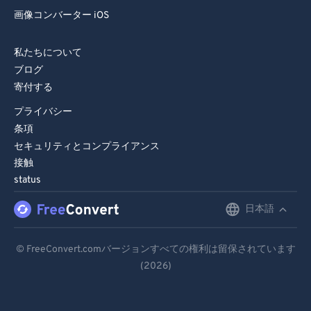
画像コンバーター iOS
私たちについて
ブログ
寄付する
プライバシー
条項
セキュリティとコンプライアンス
接触
status
日本語
English
Deutsch
© FreeConvert.comバージョンすべての権利は留保されています
(2026)
Español
Français