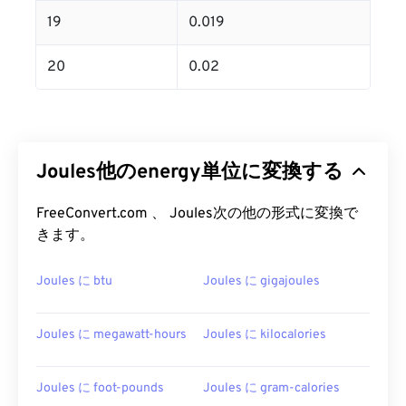
19
0.019
20
0.02
Joules他のenergy単位に変換する
FreeConvert.com 、 Joules次の他の形式に変換で
きます。
Joules に btu
Joules に gigajoules
Joules に megawatt-hours
Joules に kilocalories
Joules に foot-pounds
Joules に gram-calories