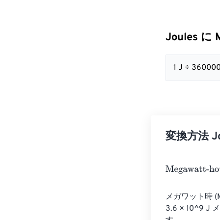
Joules に 
1 J ÷ 36000
変換方法 Jou
Megawatt-hour
メガワット時 (M
3.6 × 10