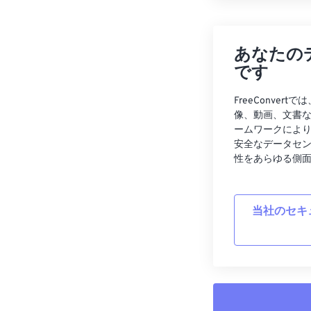
あなたの
です
FreeConve
像、動画、文書
ームワークによ
安全なデータセ
性をあらゆる側
当社のセキ