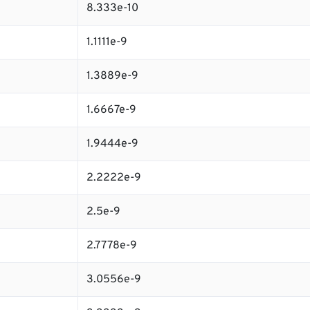
8.333e-10
1.1111e-9
1.3889e-9
1.6667e-9
1.9444e-9
2.2222e-9
2.5e-9
2.7778e-9
3.0556e-9