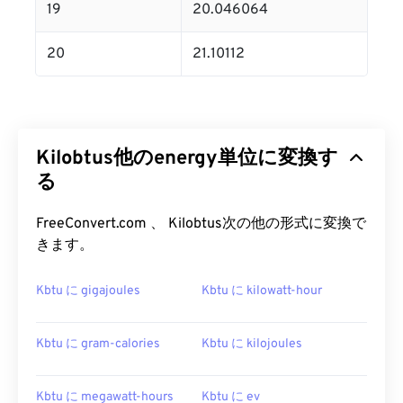
19
20.046064
20
21.10112
Kilobtus他のenergy単位に変換す
る
FreeConvert.com 、 Kilobtus次の他の形式に変換で
きます。
Kbtu に gigajoules
Kbtu に kilowatt-hour
Kbtu に gram-calories
Kbtu に kilojoules
Kbtu に megawatt-hours
Kbtu に ev