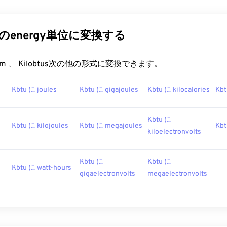
s他のenergy単位に変換する
t.com 、 Kilobtus次の他の形式に変換できます。
Kbtu に joules
Kbtu に gigajoules
Kbtu に kilocalories
Kbt
Kbtu に
Kbtu に kilojoules
Kbtu に megajoules
Kbt
kiloelectronvolts
Kbtu に
Kbtu に
Kbtu に watt-hours
gigaelectronvolts
megaelectronvolts