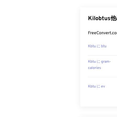
Kilobtu
FreeConver
Kbtu に btu
Kbtu に gram-
calories
Kbtu に ev