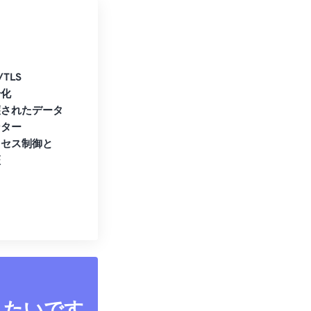
/TLS
号化
護されたデータ
ンター
クセス制御と
証