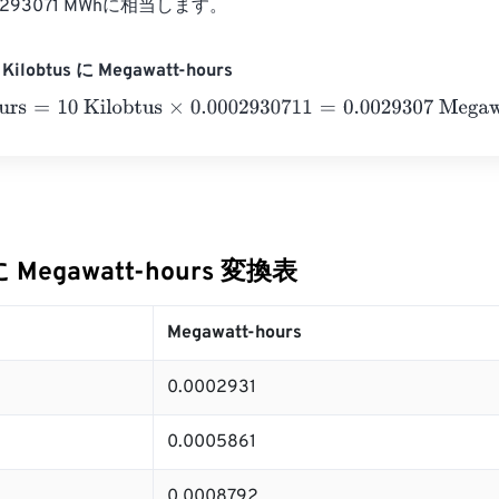
0.293071 MWhに相当します。
ilobtus に Megawatt-hours
s
=
10 Kilobtus
×
0.0002930711
=
0.0029307
Megawatt-hours
 に Megawatt-hours 変換表
Megawatt-hours
0.0002931
0.0005861
0.0008792