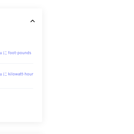
u に foot-pounds
u に kilowatt-hour