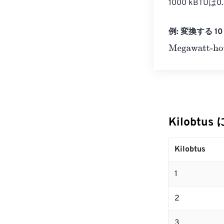
1000 kBTUは
例: 変換する 10 K
Megawatt-hour
Kilobtus
Kilobtus
1
2
3