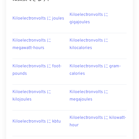
Kiloelectronvolts に
Kiloelectronvolts に joules
gigajoules
Kiloelectronvolts に
Kiloelectronvolts に
megawatt-hours
kilocalories
Kiloelectronvolts に foot-
Kiloelectronvolts に gram-
pounds
calories
Kiloelectronvolts に
Kiloelectronvolts に
kilojoules
megajoules
Kiloelectronvolts に kilowatt-
Kiloelectronvolts に kbtu
hour