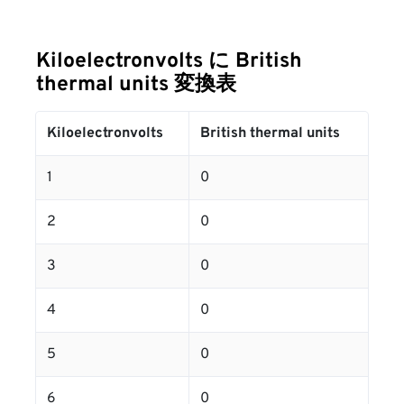
Kiloelectronvolts に British
thermal units 変換表
Kiloelectronvolts
British thermal units
1
0
2
0
3
0
4
0
5
0
6
0