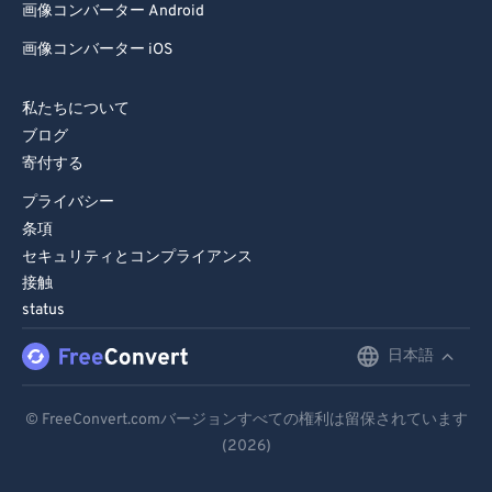
画像コンバーター Android
画像コンバーター iOS
私たちについて
ブログ
寄付する
プライバシー
条項
セキュリティとコンプライアンス
接触
status
日本語
English
Deutsch
© FreeConvert.comバージョンすべての権利は留保されています
(2026)
Español