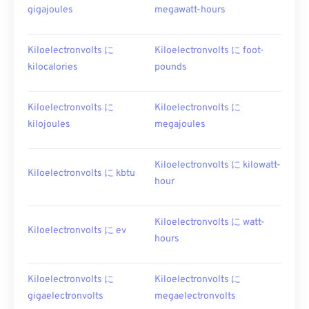
gigajoules
megawatt-hours
Kiloelectronvolts に
Kiloelectronvolts に foot-
kilocalories
pounds
Kiloelectronvolts に
Kiloelectronvolts に
kilojoules
megajoules
Kiloelectronvolts に kilowatt-
Kiloelectronvolts に kbtu
hour
Kiloelectronvolts に watt-
Kiloelectronvolts に ev
hours
Kiloelectronvolts に
Kiloelectronvolts に
gigaelectronvolts
megaelectronvolts