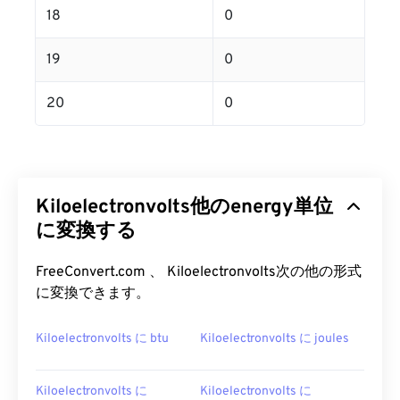
18
0
19
0
20
0
Kiloelectronvolts他のenergy単位
に変換する
FreeConvert.com 、 Kiloelectronvolts次の他の形式
に変換できます。
Kiloelectronvolts に btu
Kiloelectronvolts に joules
Kiloelectronvolts に
Kiloelectronvolts に