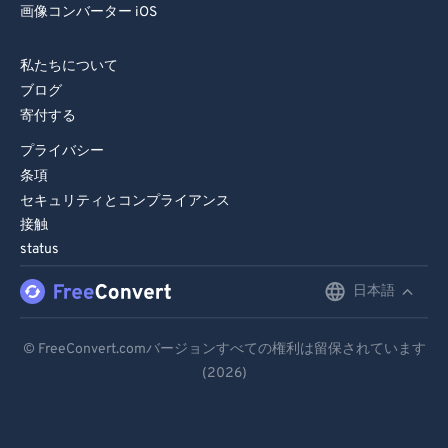
画像コンバーター iOS
私たちについて
ブログ
寄付する
プライバシー
条項
セキュリティとコンプライアンス
接触
status
日本語
English
Deutsch
© FreeConvert.comバージョンすべての権利は留保されています
(2026)
Español
Français