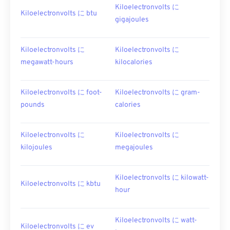
Kiloelectronvolts に
Kiloelectronvolts に btu
gigajoules
Kiloelectronvolts に
Kiloelectronvolts に
megawatt-hours
kilocalories
Kiloelectronvolts に foot-
Kiloelectronvolts に gram-
pounds
calories
Kiloelectronvolts に
Kiloelectronvolts に
kilojoules
megajoules
Kiloelectronvolts に kilowatt-
Kiloelectronvolts に kbtu
hour
Kiloelectronvolts に watt-
Kiloelectronvolts に ev