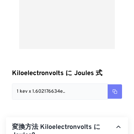
Kiloelectronvolts に Joules 式
1 kev x 1.602176634e..
変換方法 Kiloelectronvolts に