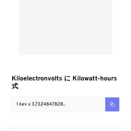
Kiloelectronvolts に Kilowatt-hours
式
1 kev x 3.7324847828..