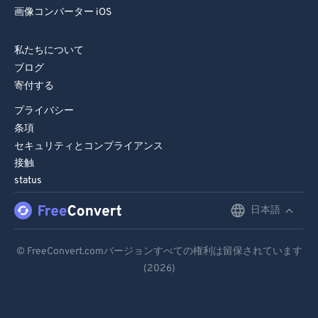
画像コンバーター iOS
私たちについて
ブログ
寄付する
プライバシー
条項
セキュリティとコンプライアンス
接触
status
日本語
English
Deutsch
© FreeConvert.comバージョンすべての権利は留保されています
(2026)
Español
Français