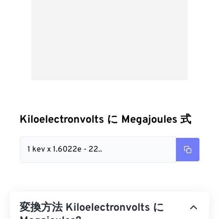
Kiloelectronvolts に Megajoules 式
1 kev x 1.6022e - 22..
変換方法 Kiloelectronvolts に