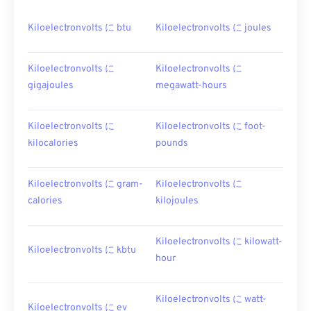
Kiloelectronvolts に btu
Kiloelectronvolts に joules
Kiloelectronvolts に
Kiloelectronvolts に
gigajoules
megawatt-hours
Kiloelectronvolts に
Kiloelectronvolts に foot-
kilocalories
pounds
Kiloelectronvolts に gram-
Kiloelectronvolts に
calories
kilojoules
Kiloelectronvolts に kilowatt-
Kiloelectronvolts に kbtu
hour
Kiloelectronvolts に watt-
Kiloelectronvolts に ev