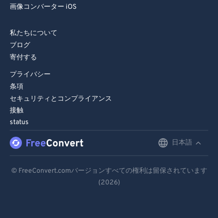
画像コンバーター iOS
私たちについて
ブログ
寄付する
プライバシー
条項
セキュリティとコンプライアンス
接触
status
日本語
English
Deutsch
© FreeConvert.comバージョンすべての権利は留保されています
(2026)
Español
Français