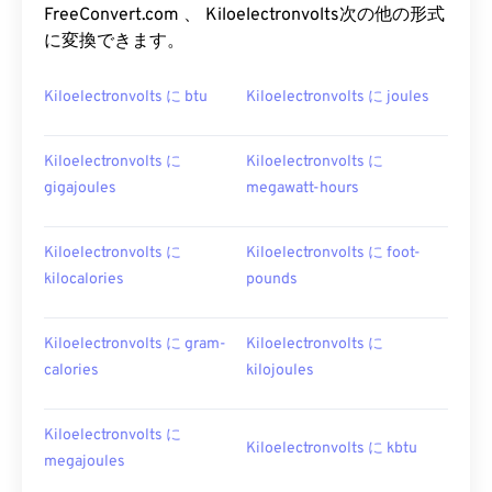
FreeConvert.com 、 Kiloelectronvolts次の他の形式
に変換できます。
Kiloelectronvolts に btu
Kiloelectronvolts に joules
Kiloelectronvolts に
Kiloelectronvolts に
gigajoules
megawatt-hours
Kiloelectronvolts に
Kiloelectronvolts に foot-
kilocalories
pounds
Kiloelectronvolts に gram-
Kiloelectronvolts に
calories
kilojoules
Kiloelectronvolts に
Kiloelectronvolts に kbtu
megajoules