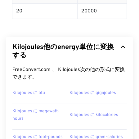
20
20000
Kilojoules他のenergy単位に変換
する
FreeConvert.com 、 Kilojoules次の他の形式に変換
できます。
Kilojoules に btu
Kilojoules に gigajoules
Kilojoules に megawatt-
Kilojoules に kilocalories
hours
Kilojoules に foot-pounds
Kilojoules に gram-calories