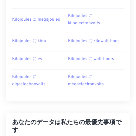
Kilojoules に
Kilojoules に megajoules
kiloelectronvolts
Kilojoules に kbtu
Kilojoules に kilowatt-hour
Kilojoules に ev
Kilojoules に watt-hours
Kilojoules に
Kilojoules に
gigaelectronvolts
megaelectronvolts
あなたのデータは私たちの最優先事項で
す