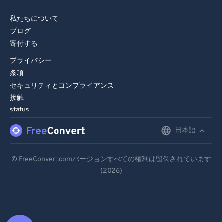
私たちについて
ブログ
寄付する
プライバシー
条項
セキュリティとコンプライアンス
接触
status
日本語
English
Deutsch
© FreeConvert.comバージョンすべての権利は留保されています
(2026)
Español
Français
Português