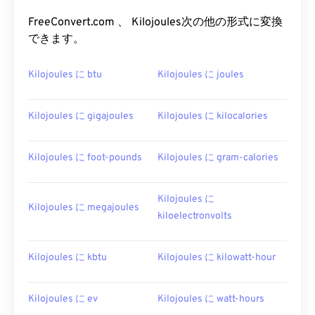
FreeConvert.com 、 Kilojoules次の他の形式に変換
できます。
Kilojoules に btu
Kilojoules に joules
Kilojoules に gigajoules
Kilojoules に kilocalories
Kilojoules に foot-pounds
Kilojoules に gram-calories
Kilojoules に
Kilojoules に megajoules
kiloelectronvolts
Kilojoules に kbtu
Kilojoules に kilowatt-hour
Kilojoules に ev
Kilojoules に watt-hours