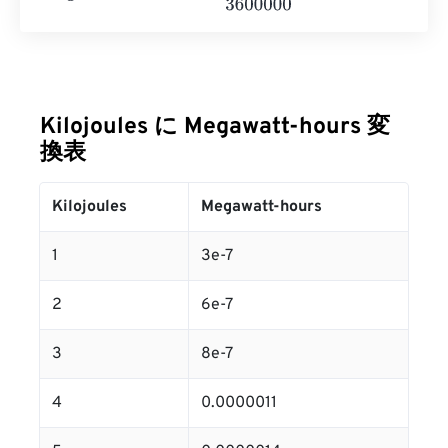
Kilojoules に Megawatt-hours 変
換表
Kilojoules
Megawatt-hours
1
3e-7
2
6e-7
3
8e-7
4
0.0000011