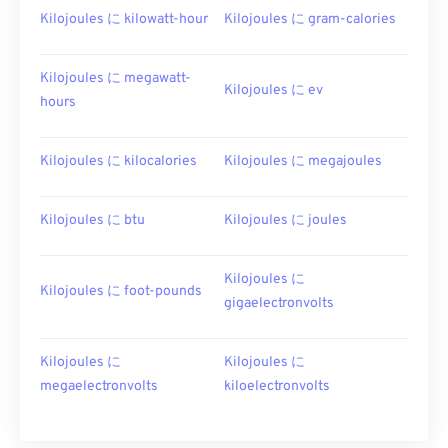
Kilojoules に kilowatt-hour
Kilojoules に gram-calories
Kilojoules に megawatt-
Kilojoules に ev
hours
Kilojoules に kilocalories
Kilojoules に megajoules
Kilojoules に btu
Kilojoules に joules
Kilojoules に
Kilojoules に foot-pounds
gigaelectronvolts
Kilojoules に
Kilojoules に
megaelectronvolts
kiloelectronvolts