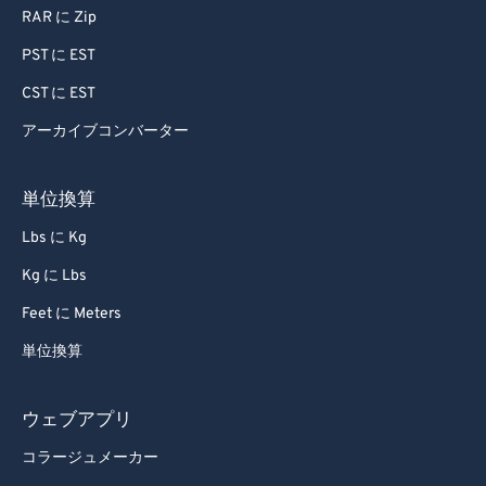
RAR に Zip
PST に EST
CST に EST
アーカイブコンバーター
単位換算
Lbs に Kg
Kg に Lbs
Feet に Meters
単位換算
ウェブアプリ
コラージュメーカー