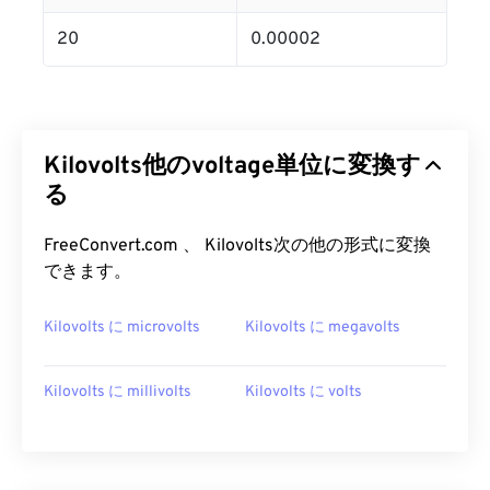
20
0.00002
Kilovolts他のvoltage単位に変換す
る
FreeConvert.com 、 Kilovolts次の他の形式に変換
できます。
Kilovolts に microvolts
Kilovolts に megavolts
Kilovolts に millivolts
Kilovolts に volts