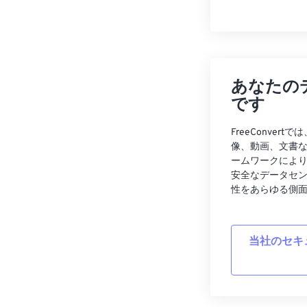
あなたの
です
FreeConve
像、動画、文書
ームワークによ
安全なデータセ
性をあらゆる側
当社のセキ