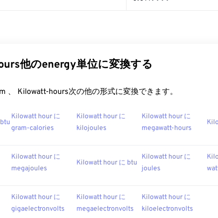
t-hours他のenergy単位に変換する
t.com 、 Kilowatt-hours次の他の形式に変換できます。
Kilowatt hour に
Kilowatt hour に
Kilowatt hour に
kbtu
Kil
gram-calories
kilojoules
megawatt-hours
Kilowatt hour に
Kilowatt hour に
Kil
Kilowatt hour に btu
megajoules
joules
wat
Kilowatt hour に
Kilowatt hour に
Kilowatt hour に
gigaelectronvolts
megaelectronvolts
kiloelectronvolts