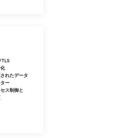
/TLS
号化
護されたデータ
ンター
クセス制御と
証