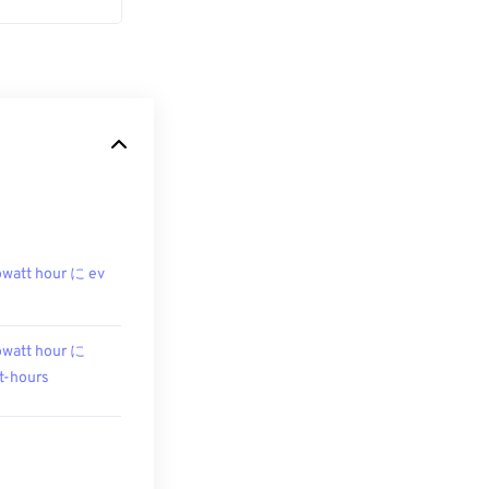
owatt hour に ev
owatt hour に
t-hours