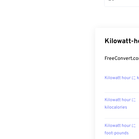
Kilowat
FreeConver
Kilowatt hour に 
Kilowatt hour に
kilocalories
Kilowatt hour に
foot-pounds