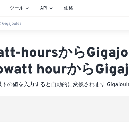
ツール
API
価格
に Gigajoules
att-hoursからGigaj
owatt hourからGigaj
以下の値を入力すると自動的に変換されます Gigajoule