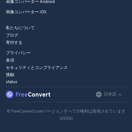
画像コンバーター Android
画像コンバーター iOS
私たちについて
ブログ
寄付する
プライバシー
条項
セキュリティとコンプライアンス
接触
status
日本語
English
Deutsch
© FreeConvert.comバージョンすべての権利は留保されています
(2026)
Español
Français