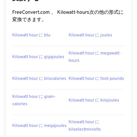
FreeConvert.com 、 Kilowatt-hours次の他の形式に
変換できます。
Kilowatt hour に btu
Kilowatt hour に joules
Kilowatt hour に megawatt-
Kilowatt hour に gigajoules
hours
Kilowatt hour に kilocalories
Kilowatt hour に foot-pounds
Kilowatt hour に gram-
Kilowatt hour に kilojoules
calories
Kilowatt hour に
Kilowatt hour に megajoules
kiloelectronvolts