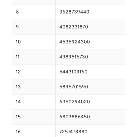
8
3628739440
9
4082331870
10
4535924300
11
4989516730
12
5443109160
13
5896701590
14
6350294020
15
6803886450
16
7257478880