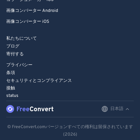
画像コンバーター Android
画像コンバーター iOS
私たちについて
ブログ
寄付する
プライバシー
条項
セキュリティとコンプライアンス
接触
status
日本語
English
Deutsch
© FreeConvert.comバージョンすべての権利は留保されています
(2026)
Español