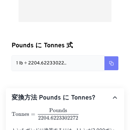
Pounds に Tonnes 式
1 lb ÷ 2204.62233022..
変換方法 Pounds に Tonnes?
Tonnes
=
Pounds
2204.6223302272