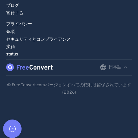
ブログ
寄付する
プライバシー
条項
セキュリティとコンプライアンス
接触
status
日本語
English
Deutsch
© FreeConvert.comバージョンすべての権利は留保されています
(2026)
Español
Français
Português
Italiano