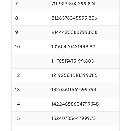
7
7112329302399.874
8
8128376345599.856
9
9144423388799.838
10
10160470431999.82
11
11176517475199.803
12
12192564518399.785
13
13208611561599.768
14
14224658604799.748
15
15240705647999.73