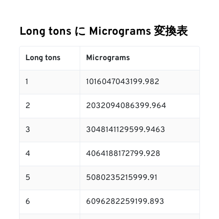
Long tons に Micrograms 変換表
Long tons
Micrograms
1
1016047043199.982
2
2032094086399.964
3
3048141129599.9463
4
4064188172799.928
5
5080235215999.91
6
6096282259199.893