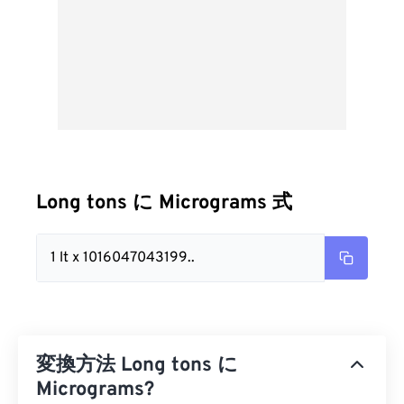
Long tons に Micrograms 式
1 lt x 1016047043199..
変換方法 Long tons に
Micrograms?