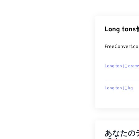
Long to
FreeConver
Long ton に gram
Long ton に kg
あなたの