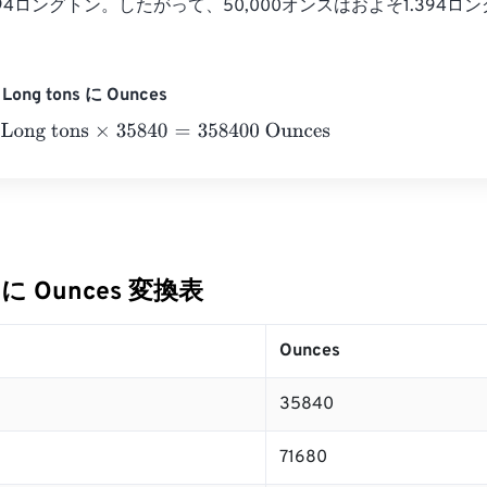
= 1.394ロングトン。したがって、50,000オンスはおよそ1.394
ong tons に Ounces
g tons
×
35840
=
358400
Ounces
s に Ounces 変換表
Ounces
35840
71680