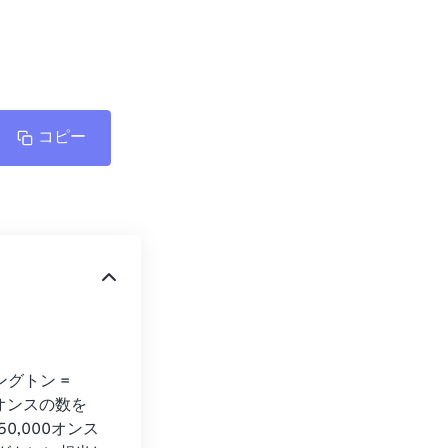
コピー
グトン = 
オンスの数を
,000オンス 