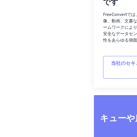
です
FreeConve
像、動画、文書
ームワークによ
安全なデータセ
性をあらゆる側
当社のセキ
キューや