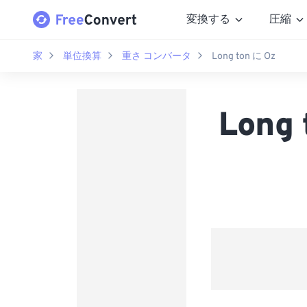
変換する
圧縮
家
単位換算
重さ コンバータ
Long ton に Oz
Long