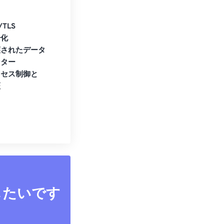
/TLS
号化
護されたデータ
ンター
クセス制御と
証
したいです