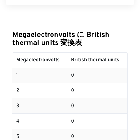
Megaelectronvolts に British
thermal units 変換表
Megaelectronvolts
British thermal units
1
0
2
0
3
0
4
0
5
0