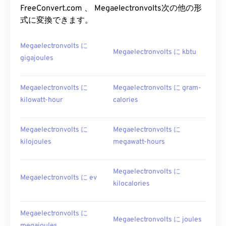
FreeConvert.com 、 Megaelectronvolts次の他の形
式に変換できます。
Megaelectronvolts に
Megaelectronvolts に kbtu
gigajoules
Megaelectronvolts に
Megaelectronvolts に gram-
kilowatt-hour
calories
Megaelectronvolts に
Megaelectronvolts に
kilojoules
megawatt-hours
Megaelectronvolts に
Megaelectronvolts に ev
kilocalories
Megaelectronvolts に
Megaelectronvolts に joules
megajoules