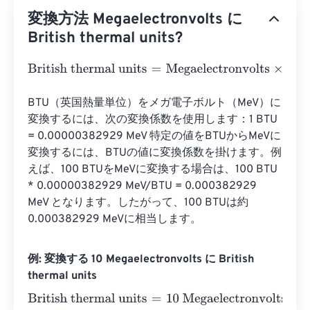
変換方法 Megaelectronvolts に
British thermal units?
British thermal units
=
Megaelectronvolts
×
3.4121416331
BTU（英国熱量単位）をメガ電子ボルト（MeV）に
変換するには、次の変換係数を使用します：1 BTU 
= 0.00000382929 MeV 特定の値をBTUからMeVに
変換するには、BTUの値に変換係数を掛けます。例
えば、100 BTUをMeVに変換する場合は、100 BTU 
* 0.00000382929 MeV/BTU = 0.000382929 
MeV となります。したがって、100 BTUは約
0.000382929 MeVに相当します。
例: 変換する 10 Megaelectronvolts に British
thermal units
British thermal units
=
10 Megaelectronvolts
×
3.41214163