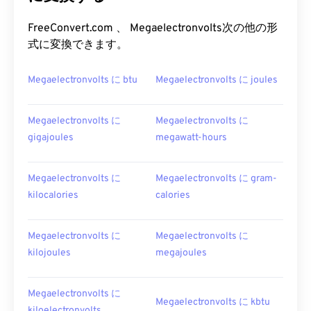
FreeConvert.com 、 Megaelectronvolts次の他の形
式に変換できます。
Megaelectronvolts に btu
Megaelectronvolts に joules
Megaelectronvolts に
Megaelectronvolts に
gigajoules
megawatt-hours
Megaelectronvolts に
Megaelectronvolts に gram-
kilocalories
calories
Megaelectronvolts に
Megaelectronvolts に
kilojoules
megajoules
Megaelectronvolts に
Megaelectronvolts に kbtu
kiloelectronvolts