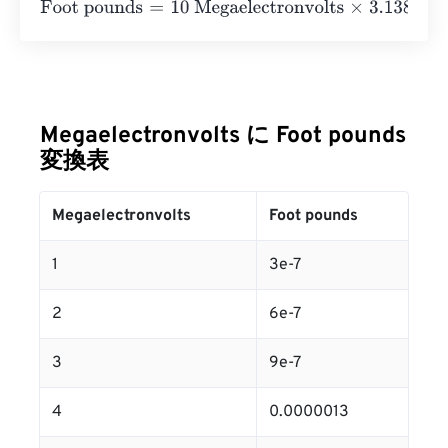
Foot pounds
=
10 Megaelectronvolts
×
3.13805709830403
Megaelectronvolts に Foot pounds
変換表
Megaelectronvolts
Foot pounds
1
3e-7
2
6e-7
3
9e-7
4
0.0000013