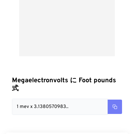
Megaelectronvolts に Foot pounds
式
1 mev x 3.1380570983..