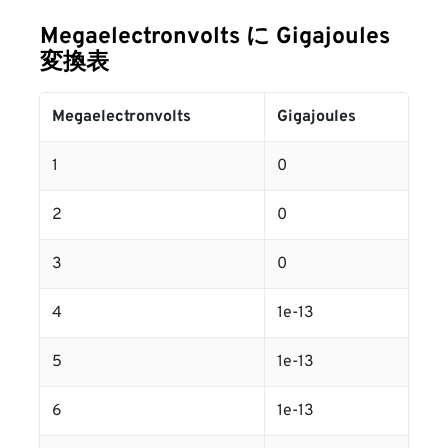
Megaelectronvolts に Gigajoules
変換表
Megaelectronvolts
Gigajoules
1
0
2
0
3
0
4
1e-13
5
1e-13
6
1e-13