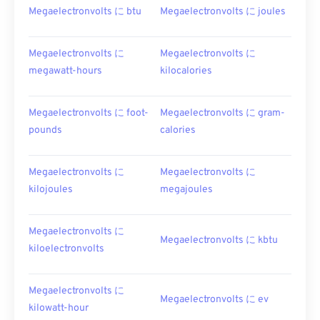
Megaelectronvolts に btu
Megaelectronvolts に joules
Megaelectronvolts に
Megaelectronvolts に
megawatt-hours
kilocalories
Megaelectronvolts に foot-
Megaelectronvolts に gram-
pounds
calories
Megaelectronvolts に
Megaelectronvolts に
kilojoules
megajoules
Megaelectronvolts に
Megaelectronvolts に kbtu
kiloelectronvolts
Megaelectronvolts に
Megaelectronvolts に ev
kilowatt-hour