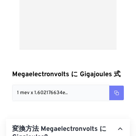
Megaelectronvolts に Gigajoules 式
1 mev x 1.602176634e..
変換方法 Megaelectronvolts に