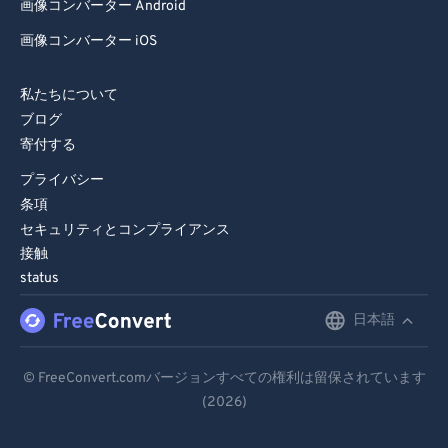
画像コンバーター Android
画像コンバーター iOS
私たちについて
ブログ
寄付する
プライバシー
条項
セキュリティとコンプライアンス
接触
status
日本語
English
Deutsch
© FreeConvert.comバージョンすべての権利は留保されています
(2026)
Español
Français