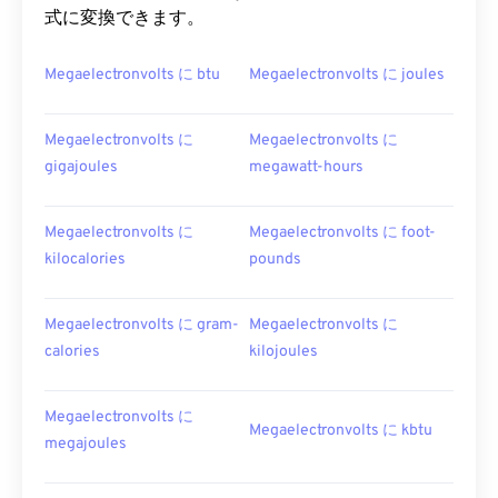
式に変換できます。
Megaelectronvolts に btu
Megaelectronvolts に joules
Megaelectronvolts に
Megaelectronvolts に
gigajoules
megawatt-hours
Megaelectronvolts に
Megaelectronvolts に foot-
kilocalories
pounds
Megaelectronvolts に gram-
Megaelectronvolts に
calories
kilojoules
Megaelectronvolts に
Megaelectronvolts に kbtu
megajoules