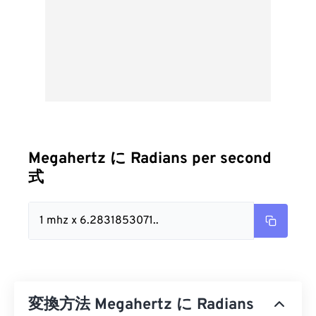
Megahertz に Radians per second
式
1 mhz x 6.2831853071..
変換方法 Megahertz に Radians