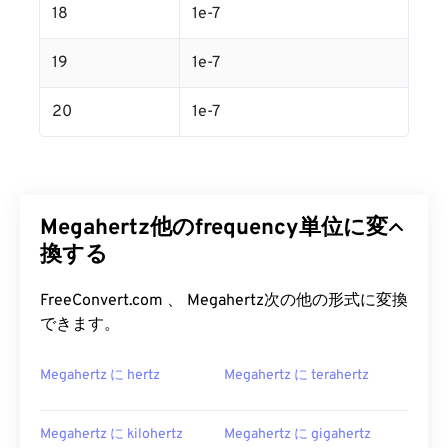
18
1e-7
19
1e-7
20
1e-7
Megahertz他のfrequency単位に変
換する
FreeConvert.com 、 Megahertz次の他の形式に変換
できます。
Megahertz に hertz
Megahertz に terahertz
Megahertz に kilohertz
Megahertz に gigahertz