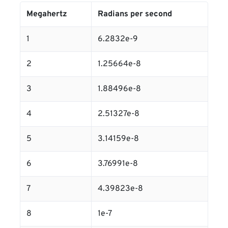
Megahertz
Radians per second
1
6.2832e-9
2
1.25664e-8
3
1.88496e-8
4
2.51327e-8
5
3.14159e-8
6
3.76991e-8
7
4.39823e-8
8
1e-7