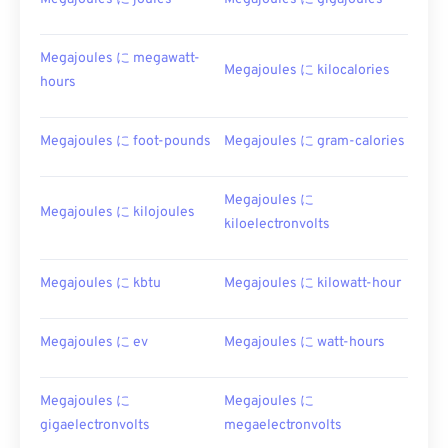
Megajoules に megawatt-
Megajoules に kilocalories
hours
Megajoules に foot-pounds
Megajoules に gram-calories
Megajoules に
Megajoules に kilojoules
kiloelectronvolts
Megajoules に kbtu
Megajoules に kilowatt-hour
Megajoules に ev
Megajoules に watt-hours
Megajoules に
Megajoules に
gigaelectronvolts
megaelectronvolts