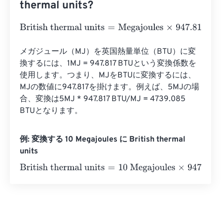
thermal units?
British thermal units
=
Megajoules
×
947.81712031
メガジュール（MJ）を英国熱量単位（BTU）に変
換するには、1MJ = 947.817 BTUという変換係数を
使用します。つまり、MJをBTUに変換するには、
MJの数値に947.817を掛けます。例えば、5MJの場
合、変換は5MJ * 947.817 BTU/MJ = 4739.085 
BTUとなります。
例: 変換する 10 Megajoules に British thermal
units
British thermal units
=
10 Megajoules
×
947.81712031
=
947