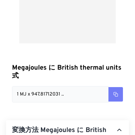
Megajoules に British thermal units
式
1 MJ x 947.81712031 ..
変換方法 Megajoules に British