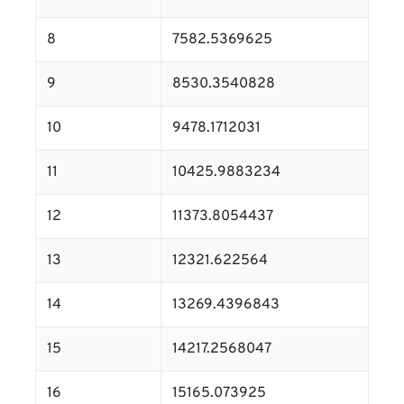
8
7582.5369625
9
8530.3540828
10
9478.1712031
11
10425.9883234
12
11373.8054437
13
12321.622564
14
13269.4396843
15
14217.2568047
16
15165.073925