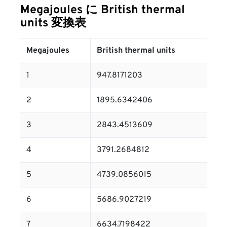
Megajoules に British thermal
units 変換表
Megajoules
British thermal units
1
947.8171203
2
1895.6342406
3
2843.4513609
4
3791.2684812
5
4739.0856015
6
5686.9027219
7
6634.7198422