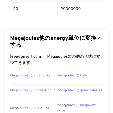
20
20000000
Megajoules他のenergy単位に変換
する
FreeConvert.com 、 Megajoules次の他の形式に変
換できます。
Megajoules に gigajoules
Megajoules に kbtu
Megajoules に kilowatt-hour
Megajoules に gram-calories
Megajoules に megawatt-
Megajoules に kilojoules
hours