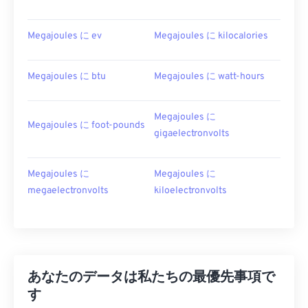
Megajoules に ev
Megajoules に kilocalories
Megajoules に btu
Megajoules に watt-hours
Megajoules に
Megajoules に foot-pounds
gigaelectronvolts
Megajoules に
Megajoules に
megaelectronvolts
kiloelectronvolts
あなたのデータは私たちの最優先事項で
す