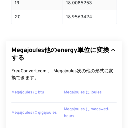
19
18.0085253
20
18.9563424
Megajoules他のenergy単位に変換
する
FreeConvert.com 、 Megajoules次の他の形式に変
換できます。
Megajoules に btu
Megajoules に joules
Megajoules に megawatt-
Megajoules に gigajoules
hours