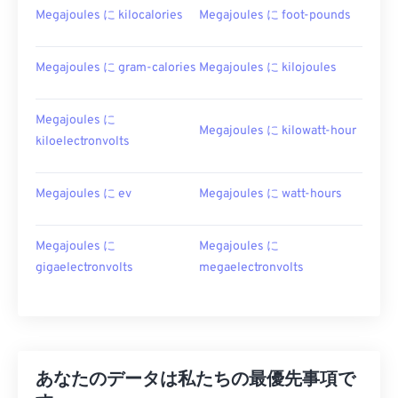
Megajoules に kilocalories
Megajoules に foot-pounds
Megajoules に gram-calories
Megajoules に kilojoules
Megajoules に
Megajoules に kilowatt-hour
kiloelectronvolts
Megajoules に ev
Megajoules に watt-hours
Megajoules に
Megajoules に
gigaelectronvolts
megaelectronvolts
あなたのデータは私たちの最優先事項で