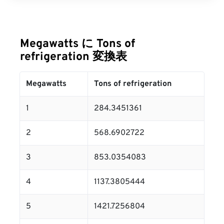
Megawatts に Tons of
refrigeration 変換表
Megawatts
Tons of refrigeration
1
284.3451361
2
568.6902722
3
853.0354083
4
1137.3805444
5
1421.7256804