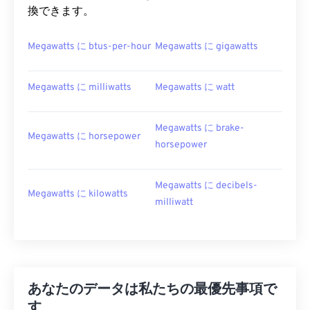
換できます。
Megawatts に btus-per-hour
Megawatts に gigawatts
Megawatts に milliwatts
Megawatts に watt
Megawatts に brake-
Megawatts に horsepower
horsepower
Megawatts に decibels-
Megawatts に kilowatts
milliwatt
あなたのデータは私たちの最優先事項で
す