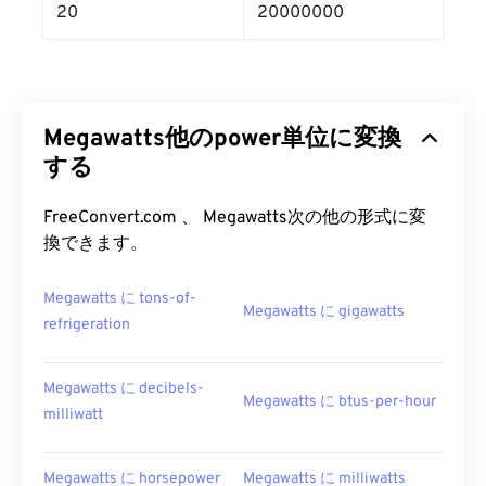
20
20000000
Megawatts他のpower単位に変換
する
FreeConvert.com 、 Megawatts次の他の形式に変
換できます。
Megawatts に tons-of-
Megawatts に gigawatts
refrigeration
Megawatts に decibels-
Megawatts に btus-per-hour
milliwatt
Megawatts に horsepower
Megawatts に milliwatts