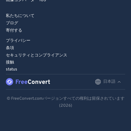
画像コンバーター iOS
私たちについて
ブログ
寄付する
プライバシー
条項
セキュリティとコンプライアンス
接触
status
日本語
English
Deutsch
© FreeConvert.comバージョンすべての権利は留保されています
(2026)
Español
Français
Português