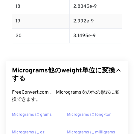
18
2.8345e-9
19
2.992e-9
20
3.1495e-9
Micrograms他のweight単位に変換
する
FreeConvert.com 、 Micrograms次の他の形式に変
換できます。
Micrograms に grams
Micrograms に long-ton
Micrograms に oz
Micrograms に milligrams