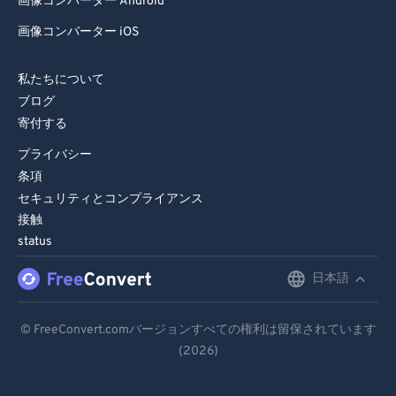
画像コンバーター Android
画像コンバーター iOS
私たちについて
ブログ
寄付する
プライバシー
条項
セキュリティとコンプライアンス
接触
status
日本語
English
Deutsch
© FreeConvert.comバージョンすべての権利は留保されています
(2026)
Español
Français