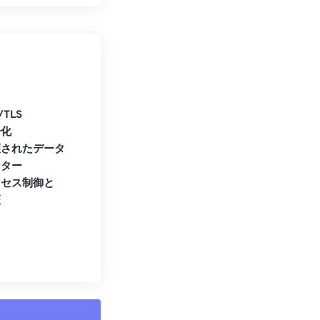
/TLS
号化
護されたデータ
ンター
クセス制御と
証