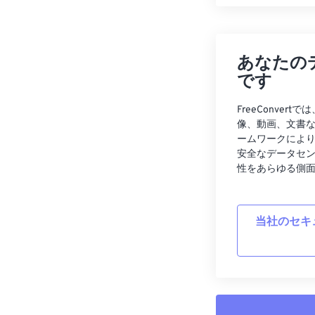
あなたの
です
FreeConve
像、動画、文書
ームワークによ
安全なデータセ
性をあらゆる側
当社のセキ