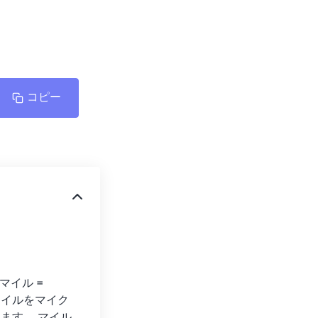
コピー
イル = 
て、マイルをマイク