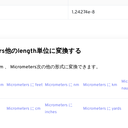
1.24274e-8
ters他のlength単位に変換する
t.com 、 Micrometers次の他の形式に変換できます。
Mic
mm
Micrometers に feet
Micrometers に nm
Micrometers に km
nau
Micrometers に
Micrometers に cm
Micrometers に yards
inches