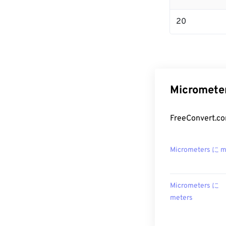
20
Microme
FreeConver
Micrometers に 
Micrometers に
meters