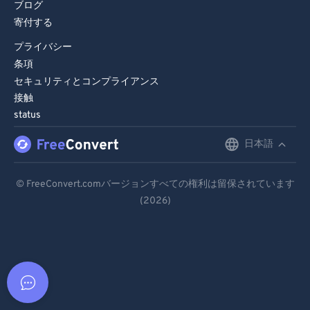
ブログ
寄付する
プライバシー
条項
セキュリティとコンプライアンス
接触
status
日本語
English
Deutsch
© FreeConvert.comバージョンすべての権利は留保されています
(2026)
Español
Français
Português
Italiano